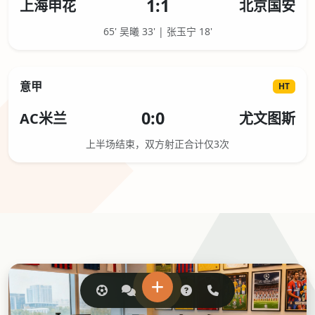
1:1
上海申花
北京国安
65' 吴曦 33' | 张玉宁 18'
意甲
HT
0:0
AC米兰
尤文图斯
上半场结束，双方射正合计仅3次