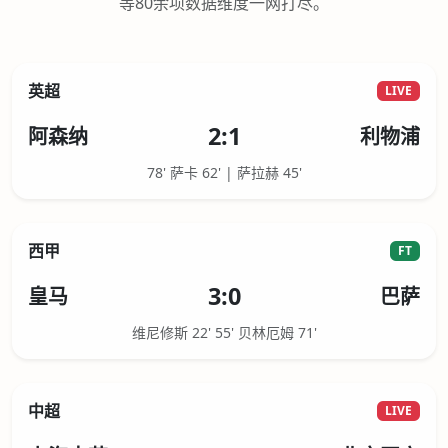
等80余项数据维度一网打尽。
英超
LIVE
2:1
阿森纳
利物浦
78' 萨卡 62' | 萨拉赫 45'
西甲
FT
3:0
皇马
巴萨
维尼修斯 22' 55' 贝林厄姆 71'
中超
LIVE