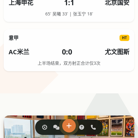
1:1
上海申花
北京国安
65' 吴曦 33' | 张玉宁 18'
意甲
HT
0:0
AC米兰
尤文图斯
上半场结束，双方射正合计仅3次