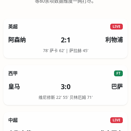
等80余项数据维度一网打尽。
英超
LIVE
2:1
阿森纳
利物浦
78' 萨卡 62' | 萨拉赫 45'
西甲
FT
3:0
皇马
巴萨
维尼修斯 22' 55' 贝林厄姆 71'
中超
LIVE