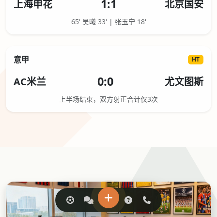
1:1
上海申花
北京国安
65' 吴曦 33' | 张玉宁 18'
意甲
HT
0:0
AC米兰
尤文图斯
上半场结束，双方射正合计仅3次