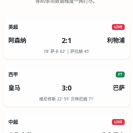
等80余项数据维度一网打尽。
英超
LIVE
2:1
阿森纳
利物浦
78' 萨卡 62' | 萨拉赫 45'
西甲
FT
3:0
皇马
巴萨
维尼修斯 22' 55' 贝林厄姆 71'
中超
LIVE