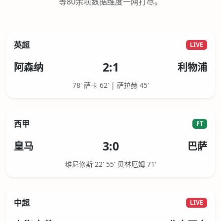
等80余项数据维度一网打尽。
英超
LIVE
2:1
阿森纳
利物浦
78' 萨卡 62' | 萨拉赫 45'
西甲
FT
3:0
皇马
巴萨
维尼修斯 22' 55' 贝林厄姆 71'
中超
LIVE