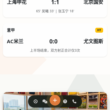
1:1
上海申花
北京国安
65' 吴曦 33' | 张玉宁 18'
意甲
HT
0:0
AC米兰
尤文图斯
上半场结束，双方射正合计仅3次