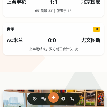
1:1
上海申花
北京国安
65' 吴曦 33' | 张玉宁 18'
意甲
HT
0:0
AC米兰
尤文图斯
上半场结束，双方射正合计仅3次