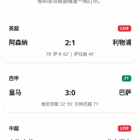
等80余项数据维度一网打尽。
英超
LIVE
2:1
阿森纳
利物浦
78' 萨卡 62' | 萨拉赫 45'
西甲
FT
3:0
皇马
巴萨
维尼修斯 22' 55' 贝林厄姆 71'
中超
LIVE