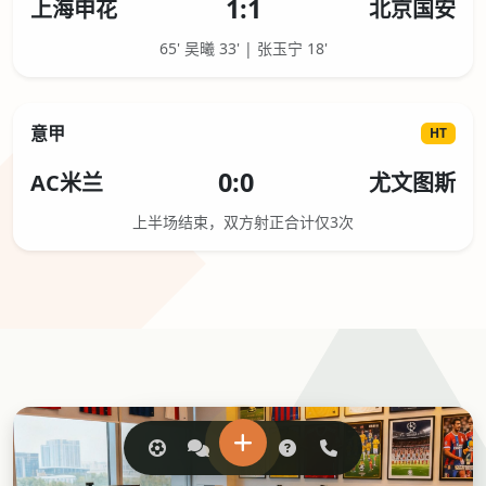
1:1
上海申花
北京国安
65' 吴曦 33' | 张玉宁 18'
意甲
HT
0:0
AC米兰
尤文图斯
上半场结束，双方射正合计仅3次